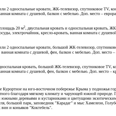
 или 2 односпальные кровати, ЖК-телевизор, спутниковое TV, ко
ванная комната с душевой, балкон с мебелью. Доп. место – еврор
2
 площадь 20 м
, двуспальная кровать и односпальная кровать, Ж
посуды, электрочайник, кресло-кровать, ванная комната с душевой
 или 2 односпальные кровати, большой ЖК-телевизор, спутников
 ванная комната с душевой, фен, балкон с мебелью. Доп. место –
односпальная кровать, большой ЖК-телевизор, спутниковое TV, к
анная комната с душевой, фен, балкон с мебелью. Доп. место – к
е Курортное на юго-восточном побережье Крыма у подножья горн
стного благодаря мягкому климату и чарующей южной природе. 
и южными деревьями и кустарниками и цветущими экзотическим
ля, большой парк, заповедник "Карадаг" и мыс Хамелеон, Голуб
вин и коньяков "Коктебель".