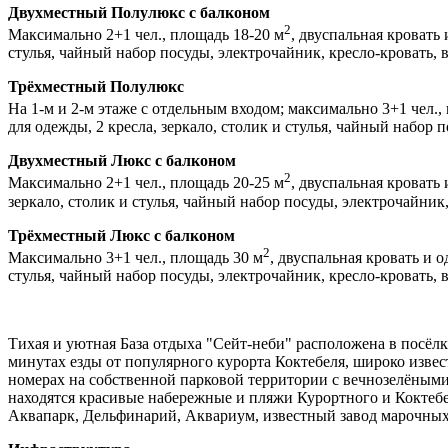
Двухместный Полулюкс с балконом
2
Максимально 2+1 чел., площадь 18-20 м
, двуспальная кровать
стулья, чайный набор посуды, электрочайник, кресло-кровать, 
Трёхместный Полулюкс
На 1-м и 2-м этаже с отдельным входом; максимально 3+1 чел.,
для одежды, 2 кресла, зеркало, столик и стулья, чайный набор 
Двухместный Люкс c балконом
2
Максимально 2+1 чел., площадь 20-25 м
, двуспальная кровать
зеркало, столик и стулья, чайный набор посуды, электрочайник,
Трёхместный Люкс c балконом
2
Максимально 3+1 чел., площадь 30 м
, двуспальная кровать и 
стулья, чайный набор посуды, электрочайник, кресло-кровать, в
Тихая и уютная База отдыха "Сейт-неби" расположена в посёлк
минутах езды от популярного курорта Коктебеля, широко изве
номерах на собственной парковой территории с вечнозелёным
находятся красивые набережные и пляжи Курортного и Коктебе
Аквапарк, Дельфинарий, Аквариум, известный завод марочных 