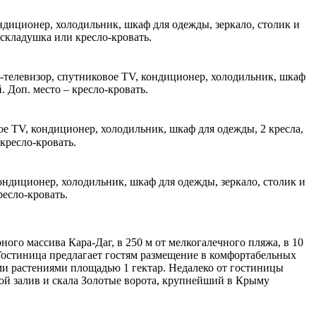
ндиционер, холодильник, шкаф для одежды, зеркало, столик и
аскладушка или кресло-кровать.
К-телевизор, спутниковое TV, кондиционер, холодильник, шкаф
. Доп. место – кресло-кровать.
ое TV, кондиционер, холодильник, шкаф для одежды, 2 кресла,
 кресло-кровать.
ондиционер, холодильник, шкаф для одежды, зеркало, столик и
ресло-кровать.
ого массива Кара-Даг, в 250 м от мелкогалечного пляжа, в 10
Гостиница предлагает гостям размещение в комфортабельных
и растениями площадью 1 гектар. Недалеко от гостиницы
ой залив и скала Золотые ворота, крупнейший в Крыму